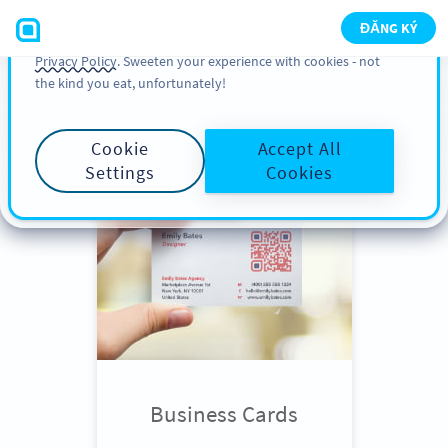
You can also find more information about cookies, our
ĐĂNG KÝ
analytic activities and your rights in our
Cookie Policy
and
Privacy Policy
. Sweeten your experience with cookies - not
the kind you eat, unfortunately!
Scroll down
to see QR Code use
cases
Cookie
Accept All
Settings
Cookies
Business Cards